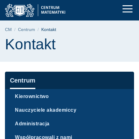
Kontakt | Centrum M
Przejdź
Przejdź
Przejdź
do
do
do
menu
wyszukiwarki
treści
głównego
Ścieżka nawigacyjna
CM
Centrum
Kontakt
Treść strony
Kontakt
Nawigacja
Centrum
Kierownictwo
Nauczyciele akademiccy
Administracja
Współpracowali z nami