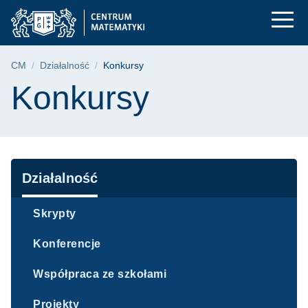
Konkursy | Centrum
Przejdź
Przejdź
Przejdź
do
do
do
menu
wyszukiwarki
treści
głównego
Ścieżka nawigacyjna
CM
Działalność
Konkursy
Treść strony
Konkursy
Nawigacja
Działalność
Skrypty
Konferencje
Współpraca ze szkołami
Projekty