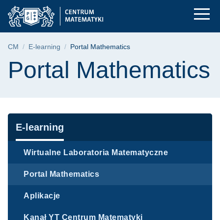
Portal Mathematics 
Przejdź
Przejdź
Przejdź
do
do
do
menu
wyszukiwarki
treści
głównego
Ścieżka nawigacyjna
CM
E-learning
Portal Mathematics
Treść strony
Portal Mathematics
Nawigacja
E-learning
Wirtualne Laboratoria Matematyczne
Portal Mathematics
Aplikacje
Kanał YT Centrum Matematyki