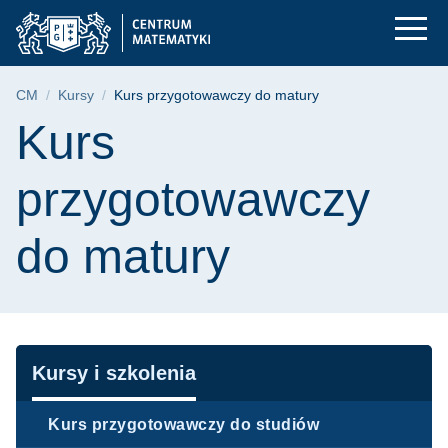
Kurs przygotowawcz
Przejdź
Przejdź
Przejdź
do
do
do
menu
wyszukiwarki
treści
głównego
Ścieżka nawigacyjna
CM
Kursy
Kurs przygotowawczy do matury
Treść strony
Kurs
przygotowawczy
do matury
Nawigacja
Kursy i szkolenia
Kurs przygotowawczy do studiów