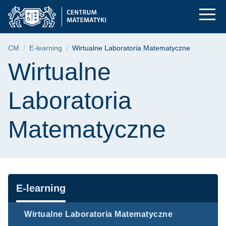
Wirtualne Laborator
Przejdź
Przejdź
Przejdź
do
do
do
menu
wyszukiwarki
treści
głównego
Ścieżka nawigacyjna
CM
E-learning
Wirtualne Laboratoria Matematyczne
Treść strony
Wirtualne
Laboratoria
Matematyczne
Nawigacja
E-learning
Wirtualne Laboratoria Matematyczne