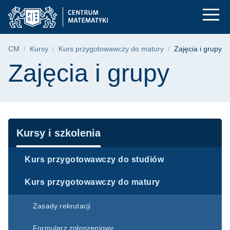
Zajęcia i grupy | C
Przejdź
Przejdź
Przejdź
do
do
do
menu
wyszukiwarki
treści
głównego
Ścieżka nawigacyjna
CM
Kursy
Kurs przygotowawczy do matury
Zajęcia i grupy
Treść strony
Zajęcia i grupy
Nawigacja
Kursy i szkolenia
Kurs przygotowawczy do studiów
Kurs przygotowawczy do matury
Zasady rekrutacji
Formularz zgłoszeniowy