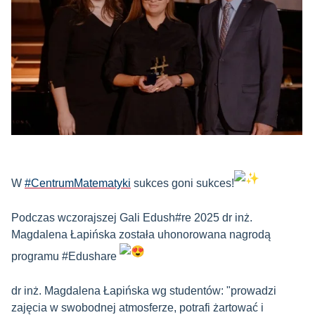
W
#CentrumMatematyki
sukces goni sukces!
Podczas wczorajszej Gali Edush#re 2025 dr inż.
Magdalena Łapińska została uhonorowana nagrodą
programu #Edushare
dr inż. Magdalena Łapińska wg studentów: "prowadzi
zajęcia w swobodnej atmosferze, potrafi żartować i