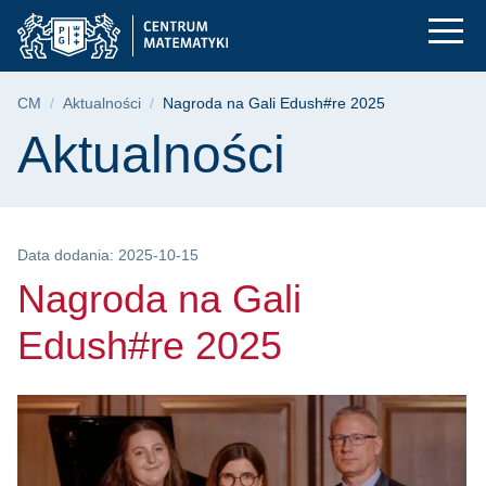
Nagroda na Gali Ed
Przejdź
Przejdź
Przejdź
do
do
do
menu
wyszukiwarki
treści
głównego
Ścieżka nawigacyjna
CM
Aktualności
Nagroda na Gali Edush#re 2025
Treść strony
Aktualności
Data dodania: 2025-10-15
Nagroda na Gali
Edush#re 2025