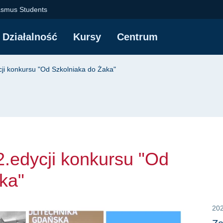
dycji konkursu "Od S
asmus Students
Działalność
Kursy
Centrum
yjna
cji konkursu "Od Szkolniaka do Żaka"
2.edycji konkursu "Od
ka"
20