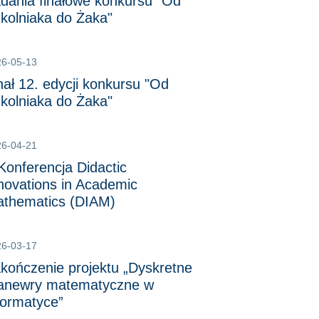
dania finałowe konkursu "Od
kolniaka do Żaka"
26-05-13
nał 12. edycji konkursu "Od
kolniaka do Żaka"
26-04-21
 Konferencja Didactic
novations in Academic
thematics (DIAM)
26-03-17
kończenie projektu „Dyskretne
newry matematyczne w
formatyce”