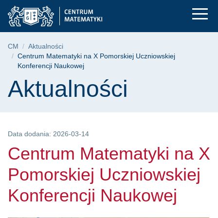
Centrum Matematyki 
Przejdź
Przejdź
Przejdź
do
do
do
menu
wyszukiwarki
treści
głównego
Ścieżka nawigacyjna
CM
Aktualności
Centrum Matematyki na X Pomorskiej Uczniowskiej
Konferencji Naukowej
Treść strony
Aktualności
Data dodania: 2026-03-14
Centrum Matematyki na X
Pomorskiej Uczniowskiej
Konferencji Naukowej