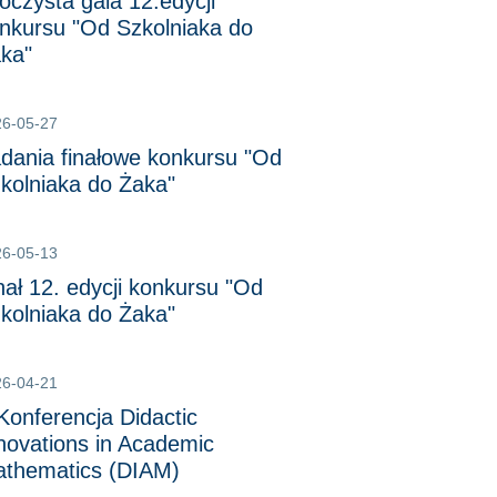
oczysta gala 12.edycji
nkursu "Od Szkolniaka do
ka"
26-05-27
dania finałowe konkursu "Od
kolniaka do Żaka"
26-05-13
nał 12. edycji konkursu "Od
kolniaka do Żaka"
26-04-21
 Konferencja Didactic
novations in Academic
thematics (DIAM)