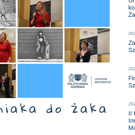
Ur
ko
Ża
20
Za
Sz
20
Fi
Sz
20
II
In
Ma