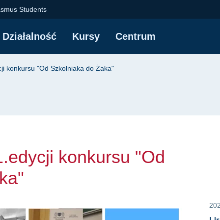
dycji konkursu "Od S
asmus Students
Działalność
Kursy
Centrum
yjna
cji konkursu "Od Szkolniaka do Żaka"
1.edycji konkursu "Od
ka"
20