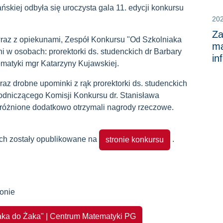
ńskiej odbyła się uroczysta gala 11. edycji konkursu
20
Za
 wraz z opiekunami, Zespół Konkursu "Od Szkolniaka
ma
i w osobach: prorektorki ds. studenckich dr Barbary
in
ematyki mgr Katarzyny Kujawskiej.
az drobne upominki z rąk prorektorki ds. studenckich
wodniczącego Komisji Konkursu dr. Stanisława
różnione dodatkowo otrzymali nagrody rzeczowe.
ch zostały opublikowane na
.
stronie konkursu
ronie
iaka do Żaka" | Centrum Matematyki PG