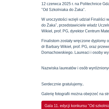
12 czerwca 2025 r. na Politechnice Gda
"Od Szkolniaka do Żaka".
W uroczystości wzięli udział Finaliści
do Żaka", przedstawiciele władz Uczeln
Wikieł, prof. PG, dyrektor Centrum Mat
Finalistom zostały wręczone dyplomy or
dr Barbary Wikieł, prof. PG, oraz prze
Domachowskiego. Laureaci i osoby wy
Nazwiska laureatów i osób wyróżniony
Serdecznie gratulujemy..
Galerię fotografii można obejrzeć na st
Gala 11. edycji konkursu "Od szkoln