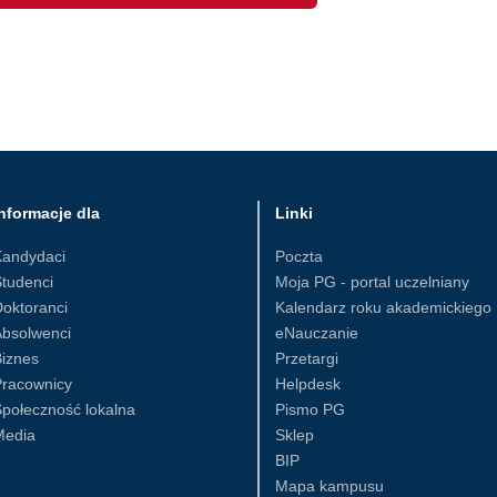
nformacje dla
Linki
Kandydaci
Poczta
tudenci
Moja PG - portal uczelniany
oktoranci
Kalendarz roku akademickiego
Absolwenci
eNauczanie
iznes
Przetargi
Pracownicy
Helpdesk
połeczność lokalna
Pismo PG
Media
Sklep
BIP
Mapa kampusu